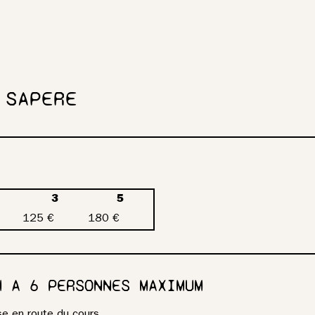
 SAPERE
3
5
125 €
180 €
H A 6 PERSONNES MAXIMUM
e en route du cours