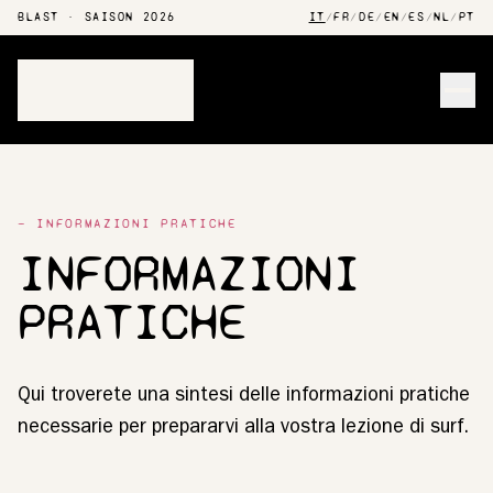
BLAST · SAISON 2026
IT
/
FR
/
DE
/
EN
/
ES
/
NL
/
PT
Men
— INFORMAZIONI PRATICHE
INFORMAZIONI
PRATICHE
Qui troverete una sintesi delle informazioni pratiche
necessarie per prepararvi alla vostra lezione di surf.