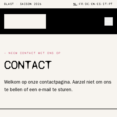
BLAST · SAISON 2026
NL
/
FR
/
DE
/
EN
/
ES
/
IT
/
PT
Men
— NEEM CONTACT MET ONS OP
CONTACT
Welkom op onze contactpagina. Aarzel niet om ons
te bellen of een e-mail te sturen.