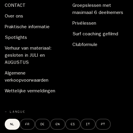
CONTACT
Groepslessen met
maximaal 6 deelnemers
Over ons
Privélessen
Praktische informatie
Surf coaching gefilmd
Spotlights
Clubformule
Verhuur van materiaal:
gesloten in JULI en
AUGUSTUS
Algemene
verkoopvoorwaarden
Wettelijke vermeldingen
— LANGUE
NL
FR
DE
EN
ES
IT
PT