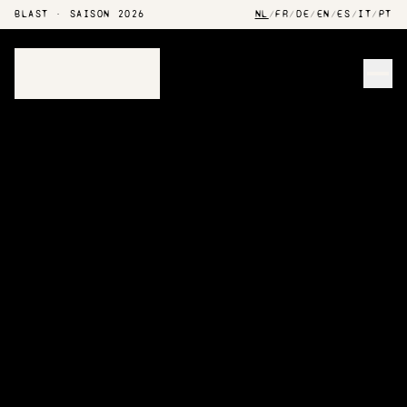
BLAST · SAISON 2026
NL
/
FR
/
DE
/
EN
/
ES
/
IT
/
PT
Men