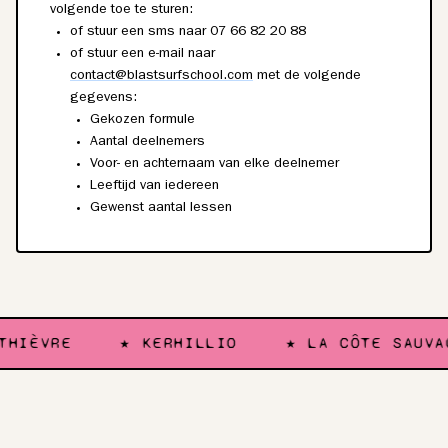
volgende toe te sturen:
of stuur een sms naar 07 66 82 20 88
of stuur een e-mail naar
contact@blastsurfschool.com
met de volgende
gegevens:
Gekozen formule
Aantal deelnemers
Voor- en achternaam van elke deelnemer
Leeftijd van iedereen
Gewenst aantal lessen
IÈVRE
★ KERHILLIO
★ LA CÔTE SAUVAGE
— 02 / VERLOOP