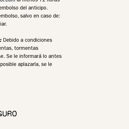
ool.com
al menos 72 horas
eembolso del anticipo.
eembolso, salvo en caso de:
ar.
:
Debido a condiciones
entas, tormentas
se. Se le informará lo antes
posible aplazarla, se le
GURO