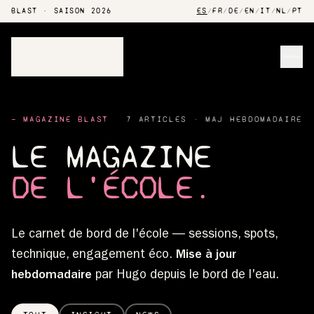
BLAST · SAISON 2026
ES
/
FR
/
DE
/
EN
/
IT
/
NL
/
PT
Men
— MAGAZINE BLAST
7 ARTICLES · MAJ HEBDOMADAIRE
LE MAGAZINE
DE L'ÉCOLE.
Le carnet de bord de l'école — sessions, spots,
technique, engagement éco.
Mise à jour
hebdomadaire
par Hugo depuis le bord de l'eau.