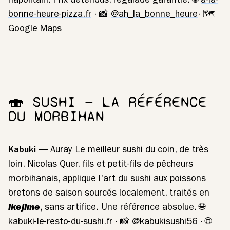
napolitain. Prix détendus, régalade garantie. 🌐
a-la-
bonne-heure-pizza.fr
· 📸
@ah_la_bonne_heure
· 🗺️
Google Maps
🍣 SUSHI — LA RÉFÉRENCE
DU MORBIHAN
Kabuki
— Auray Le meilleur sushi du coin, de très
loin. Nicolas Quer, fils et petit-fils de pêcheurs
morbihanais, applique l'art du sushi aux poissons
bretons de saison sourcés localement, traités en
ikejime
, sans artifice. Une référence absolue. 🌐
kabuki-le-resto-du-sushi.fr
· 📸
@kabukisushi56
· 🌐