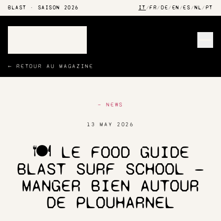
BLAST · SAISON 2026
IT
/
FR
/
DE
/
EN
/
ES
/
NL
/
PT
Men
← RETOUR AU MAGAZINE
— NEWS
13 MAY 2026
🍽️ LE FOOD GUIDE
BLAST SURF SCHOOL —
MANGER BIEN AUTOUR
DE PLOUHARNEL