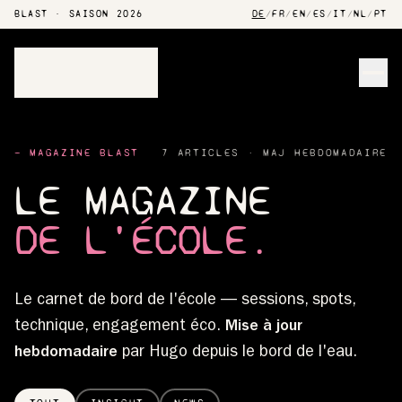
BLAST · SAISON 2026
DE
/
FR
/
EN
/
ES
/
IT
/
NL
/
PT
Men
— MAGAZINE BLAST
7 ARTICLES · MAJ HEBDOMADAIRE
LE MAGAZINE
DE L'ÉCOLE.
Le carnet de bord de l'école — sessions, spots,
technique, engagement éco.
Mise à jour
hebdomadaire
par Hugo depuis le bord de l'eau.